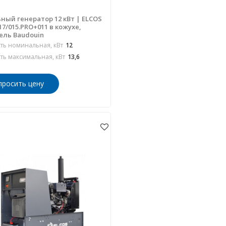
ный генератор 12 кВт | ELCOS
17/015.PRO+011 в кожухе,
ель Baudouin
ь номинальная, кВт
12
ь максимальная, кВт
13,6
просить цену