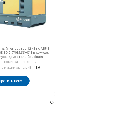
ный генератор 12 кВт с АВР |
E.BD.017/015.SS+011 в кожухе,
пуск, двигатель Baudouin
ь номинальная, кВт
12
ь максимальная, кВт
13,6
просить цену