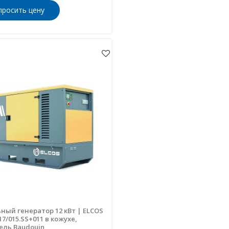
просить цену
ный генератор 12 кВт | ELCOS
17/015.SS+011 в кожухе,
ель Baudouin