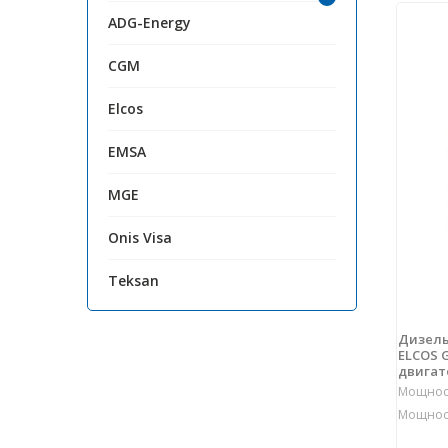
ADG-Energy
CGM
Elcos
EMSA
MGE
Onis Visa
Teksan
Дизель
ELCOS G
двигат
Мощност
Мощност