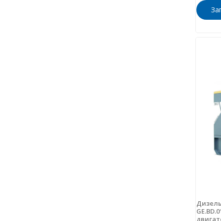
За
Дизель
GE.BD.0
двигат