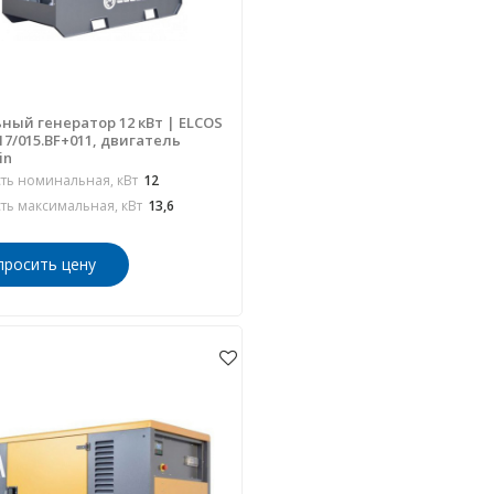
ный генератор 12 кВт | ELCOS
17/015.BF+011, двигатель
in
ь номинальная, кВт
12
ь максимальная, кВт
13,6
просить цену