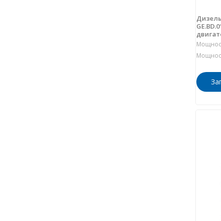
Дизель
GE.BD.0
двигат
Мощност
Мощност
За