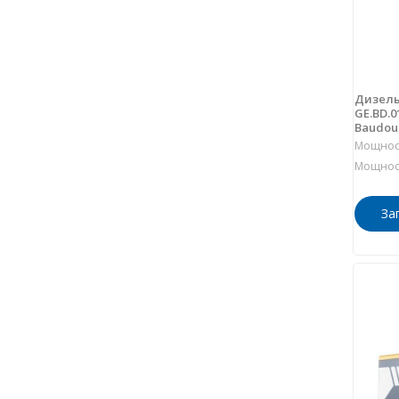
Дизель
GE.BD.0
Baudou
Мощност
Мощност
За