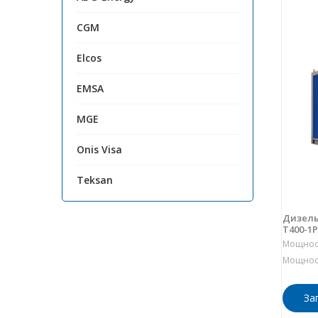
CGM
Elcos
EMSA
MGE
Onis Visa
Teksan
Дизель
Т400-1
Мощност
Мощност
За