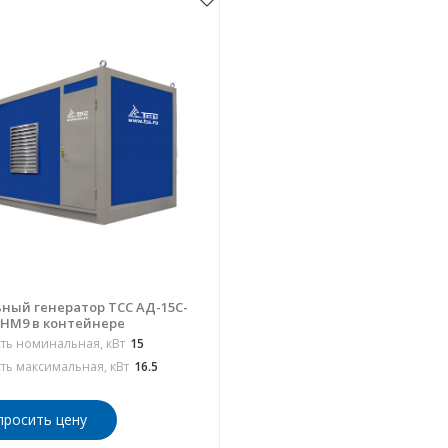
ный генератор ТСС АД-15С-
РНМ9 в контейнере
ь номинальная, кВт
15
ь максимальная, кВт
16.5
просить цену