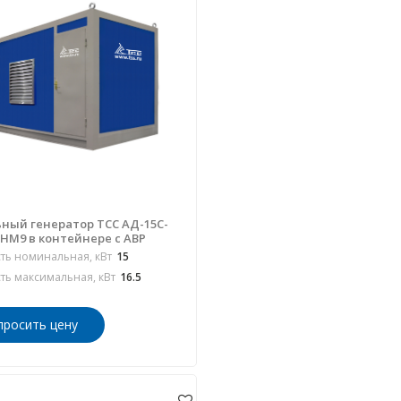
ный генератор ТСС АД-15С-
РНМ9 в контейнере с АВР
ь номинальная, кВт
15
ь максимальная, кВт
16.5
просить цену