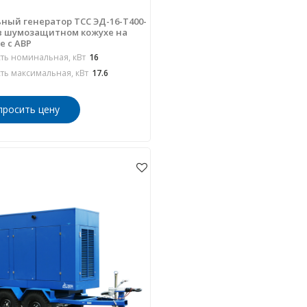
ный генератор ТСС ЭД-16-Т400-
в шумозащитном кожухе на
е с АВР
ь номинальная, кВт
16
ь максимальная, кВт
17.6
просить цену