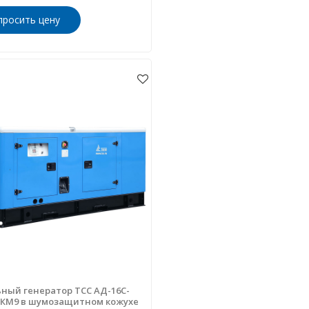
просить цену
ный генератор ТСС АД-16С-
РКМ9 в шумозащитном кожухе