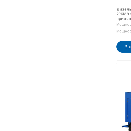
Дизель
2РКМ9 
прицеп
Мощност
Мощност
За