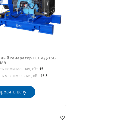
ный генератор ТСС АД-15С-
РМ9
ь номинальная, кВт
15
ь максимальная, кВт
16.5
просить цену