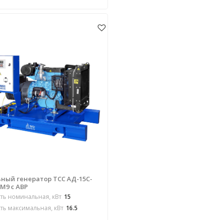
ный генератор ТСС АД-15С-
М9 c АВР
ь номинальная, кВт
15
ь максимальная, кВт
16.5