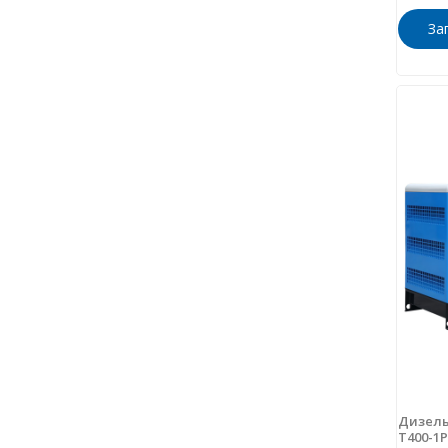
За
Дизель
Т400-1