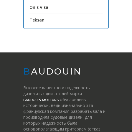
Onis Visa
Teksan
BAUDOUIN
Высокое качество и надёжность
дизельных двигателей марки
обусловлены
BAUDOUIN MOTEURS
исторически, ведь изначально эта
французская компания разрабатывала и
производила судовые дизели, для
которых надёжность была
основополагающим критерием (отказ