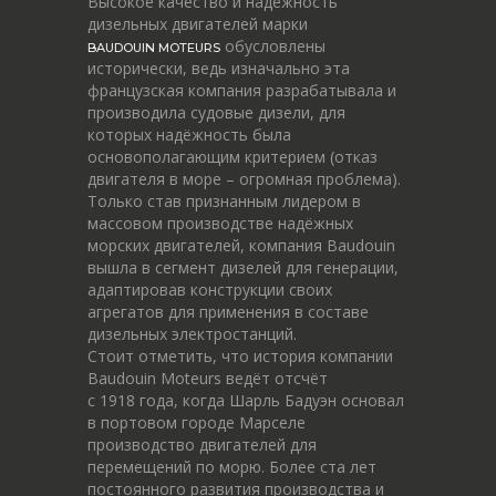
Высокое качество и надёжность
дизельных двигателей марки
обусловлены
BAUDOUIN MOTEURS
исторически, ведь изначально эта
французская компания разрабатывала и
производила судовые дизели, для
которых надёжность была
основополагающим критерием (отказ
двигателя в море – огромная проблема).
Только став признанным лидером в
массовом производстве надёжных
морских двигателей, компания Baudouin
вышла в сегмент дизелей для генерации,
адаптировав конструкции своих
агрегатов для применения в составе
дизельных электростанций.
Стоит отметить, что история компании
Baudouin Moteurs ведёт отсчёт
c 1918 года, когда Шарль Бадуэн основал
в портовом городе Марселе
производство двигателей для
перемещений по морю. Более ста лет
постоянного развития производства и