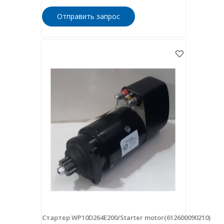
Отправить запрос
Стартер WP10D264E200/Starter motor(612600090210)