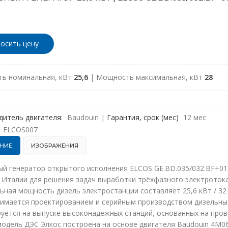
осить цену
ь номинальная, кВт
25,6
| Мощность максимальная, кВт
28
дитель двигателя:
Baudouin
|
Гарантия, срок (мес)
12 мес
ELCOS007
НИЕ
ИЗОБРАЖЕНИЯ
ый генератор открытого исполнения ELCOS GE.BD.035/032.BF+01
 Италии для решения задач выработки трёхфазного электротока
ная мощность дизель электростанции составляет 25,6 кВт / 32 
анимается проектированием и серийным производством дизельны
уется на выпуске высоконадёжных станций, основанных на пров
одель ДЭС Элкос построена на основе двигателя Baudouin 4M06