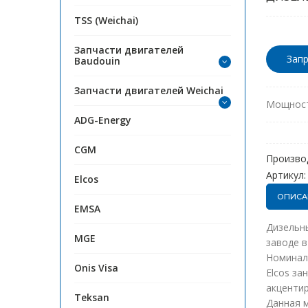
TSS (Weichai)
Запчасти двигателей
Запр
Baudouin
Запчасти двигателей Weichai
Мощност
ADG-Energy
CGM
Произво
Артикул:
Elcos
ОПИСА
EMSA
Дизельн
MGE
заводе в
Номиналь
Onis Visa
Elcos з
акцентир
Teksan
Данная м