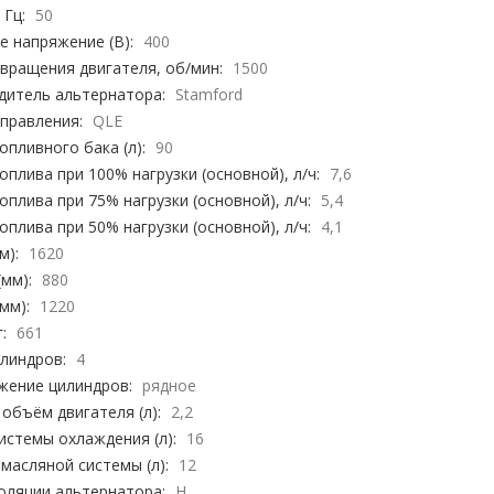
 Гц:
50
 напряжение (В):
400
вращения двигателя, об/мин:
1500
дитель альтернатора:
Stamford
правления:
QLE
пливного бака (л):
90
оплива при 100% нагрузки (основной), л/ч:
7,6
оплива при 75% нагрузки (основной), л/ч:
5,4
оплива при 50% нагрузки (основной), л/ч:
4,1
м):
1620
мм):
880
мм):
1220
:
661
линдров:
4
жение цилиндров:
рядное
объём двигателя (л):
2,2
стемы охлаждения (л):
16
масляной системы (л):
12
оляции альтернатора:
H