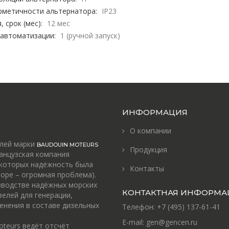
рметичности альтернатора:
IP23
, срок (мес):
12 мес
 автоматизации:
1 (ручной запуск)
ИНФОРМАЦИЯ
О компании
елей марки
BAUDOUIN MOTEURS
Продукция
анцузская компания
 которых надёжность была
Контакты
оре – огромная проблема).
зводстве надёжных морских
КОНТАКТНАЯ ИНФОРМА
зелей для генерации,
енения в составе дизельных
Телефон:
+7 (495) 137-61-41
E-mail:
gen@gencen.ru
oteurs ведёт отсчёт