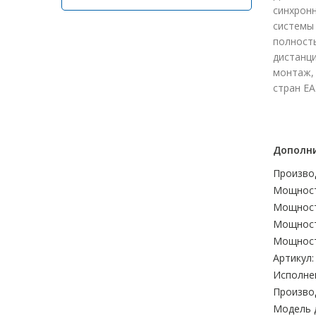
синхронн
системы
полност
дистанц
монтаж, 
стран ЕА
Дополни
Произво
Мощност
Мощност
Мощност
Мощност
Артикул:
Исполне
Произво
Модель 