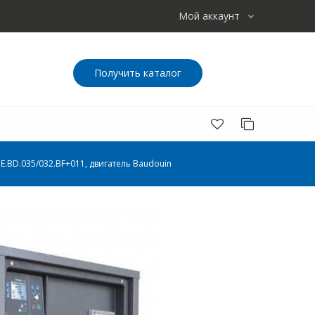
Мой аккаунт
Получить каталог
E.BD.035/032.BF+011, двигатель Baudouin