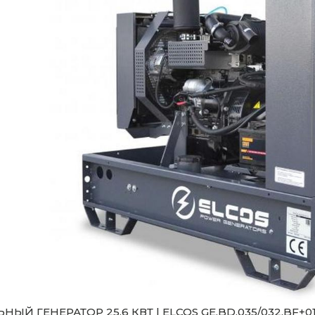
НЫЙ ГЕНЕРАТОР 25,6 КВТ | ELCOS GE.BD.035/032.BF+