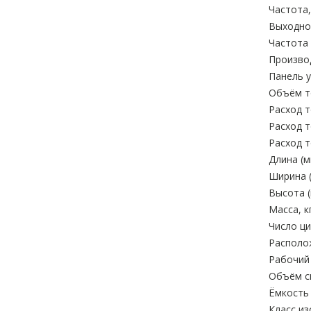
Частота,
Выходное
Частота 
Произво
Панель у
Объём то
Расход т
Расход т
Расход т
Длина (м
Ширина (
Высота (
Масса, кг
Число ци
Располо
Рабочий 
Объём си
Ёмкость 
Класс из