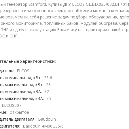
ый генератор Stamford. Купить ДГУ ELCOS GE.BD.035/032.BF+01
 резервного или основного электроснабжения можно в компании
ью возьмём на себя решение задач подбора оборудования, доп
ионного мониторинга, топливных баков, модулей обогрева. Сер
ПНР и сдачу в эксплуатацию Заказчику на территории нашей стра
ЭС и СНГ.
тельные характеристики:
дитель:
ELCOS
ь номинальная, кВт:
25,6
ь максимальная, кВт:
28
ь номинальная, кВА:
32
ь максимальная, кВА:
35
ELCOS007
ние:
открытое
дитель двигателя:
Baudouin
двигателя:
Baudouin 4M06G35/5