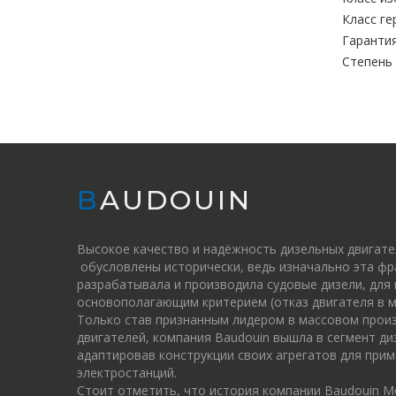
Класс ге
Гарантия
Степень
BAUDOUIN
Высокое качество и надёжность дизельных двигат
обусловлены исторически, ведь изначально эта фр
разрабатывала и производила судовые дизели, для
основополагающим критерием (отказ двигателя в м
Только став признанным лидером в массовом прои
двигателей, компания Baudouin вышла в сегмент ди
адаптировав конструкции своих агрегатов для прим
электростанций.
Стоит отметить, что история компании Baudouin M