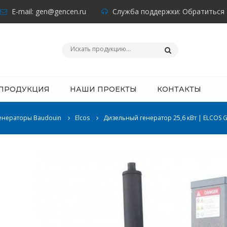
E-mail:
gen@gencen.ru
Служба поддержки:
Обратиться
ПРОДУКЦИЯ
НАШИ ПРОЕКТЫ
КОНТАКТЫ
енераторы Baudouin
Elcos
Дизельный генератор 25,6 кВт | ELCOS G