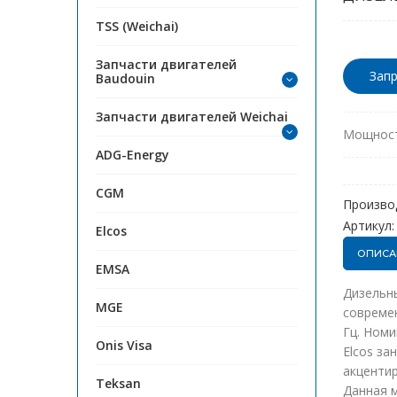
TSS (Weichai)
Запчасти двигателей
Запр
Baudouin
Запчасти двигателей Weichai
Мощност
ADG-Energy
CGM
Произво
Артикул:
Elcos
ОПИСА
EMSA
Дизельны
MGE
совреме
Гц. Номи
Onis Visa
Elcos з
акцентир
Teksan
Данная м