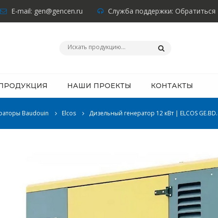
E-mail:
gen@gencen.ru
Служба поддержки:
Обратиться
ПРОДУКЦИЯ
НАШИ ПРОЕКТЫ
КОНТАКТЫ
раторы Baudouin
Elcos
Дизельный генератор 12 кВт | ELCOS GE.BD.0