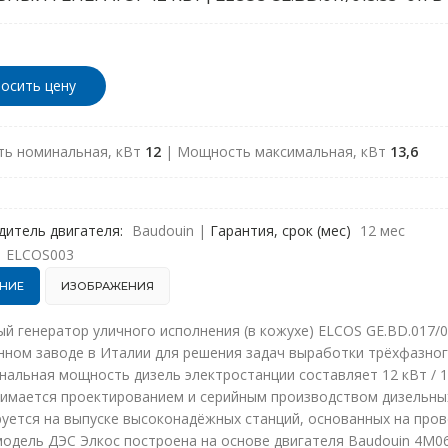
осить цену
ь номинальная, кВт
12
| Мощность максимальная, кВт
13,6
дитель двигателя:
Baudouin
|
Гарантия, срок (мес)
12 мес
ELCOS003
НИЕ
ИЗОБРАЖЕНИЯ
й генератор уличного исполнения (в кожухе) ELCOS GE.BD.017/
нном заводе в Италии для решения задач выработки трёхфазног
нальная мощность дизель электростанции составляет 12 кВт / 15
анимается проектированием и серийным производством дизельны
уется на выпуске высоконадёжных станций, основанных на пров
одель ДЭС Элкос построена на основе двигателя Baudouin 4M06