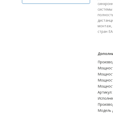
синхронн
системы
полност
дистанц
монтаж, 
стран ЕА
Дополни
Произво
Мощност
Мощност
Мощност
Мощност
Артикул:
Исполне
Произво
Модель 