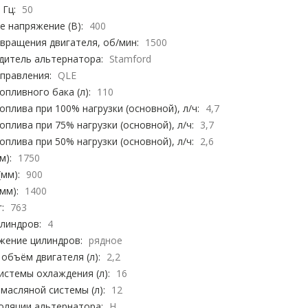
 Гц:
50
 напряжение (В):
400
вращения двигателя, об/мин:
1500
дитель альтернатора:
Stamford
правления:
QLE
пливного бака (л):
110
оплива при 100% нагрузки (основной), л/ч:
4,7
оплива при 75% нагрузки (основной), л/ч:
3,7
оплива при 50% нагрузки (основной), л/ч:
2,6
м):
1750
мм):
900
мм):
1400
:
763
линдров:
4
жение цилиндров:
рядное
объём двигателя (л):
2,2
стемы охлаждения (л):
16
масляной системы (л):
12
оляции альтернатора:
H