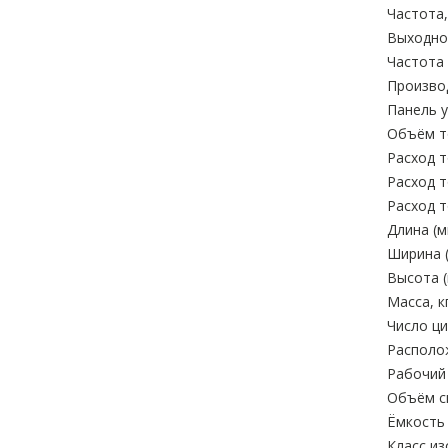
Частота,
Выходное
Частота 
Произво
Панель у
Объём то
Расход т
Расход т
Расход т
Длина (м
Ширина (
Высота (
Масса, кг
Число ци
Располо
Рабочий 
Объём си
Ёмкость 
Класс из