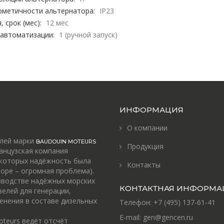
рметичности альтернатора:
IP23
, срок (мес):
12 мес
 автоматизации:
1 (ручной запуск)
ИНФОРМАЦИЯ
О компании
елей марки
BAUDOUIN MOTEURS
Продукция
анцузская компания
 которых надёжность была
Контакты
оре – огромная проблема).
зводстве надёжных морских
КОНТАКТНАЯ ИНФОРМА
зелей для генерации,
енения в составе дизельных
Телефон:
+7 (495) 137-61-41
E-mail:
gen@gencen.ru
oteurs ведёт отсчёт