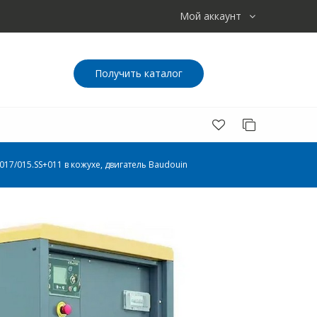
Мой аккаунт
Получить каталог
17/015.SS+011 в кожухе, двигатель Baudouin