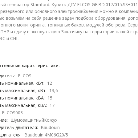
ый генератор Stamford. Купить ДГУ ELCOS GE.BD.017/015.SS+011
 резервного или основного электроснабжения можно в компании
ью возьмём на себя решение задач подбора оборудования, доп
ионного мониторинга, топливных баков, модулей обогрева. Сер
ПНР и сдачу в эксплуатацию Заказчику на территории нашей стра
ЭС и СНГ.
тельные характеристики:
дитель:
ELCOS
ь номинальная, кВт:
12
ь максимальная, кВт:
13,6
ь номинальная, кВА:
15
ь максимальная, кВА:
17
ELCOS003
ние:
ШумозащитныйКожух
дитель двигателя:
Baudouin
двигателя:
Baudouin 4M06G20/5