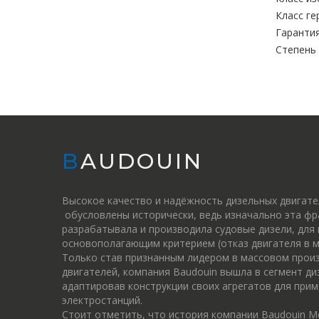
Класс ге
Гарантия
Степень
BAUDOUIN
Высокое качество и надёжность дизельных двигат
обусловлены исторически, ведь изначально эта фр
разрабатывала и производила судовые дизели, для
основополагающим критерием (отказ двигателя в м
Только став признанным лидером в массовом прои
двигателей, компания Baudouin вышла в сегмент ди
адаптировав конструкции своих агрегатов для прим
электростанций.
Стоит отметить, что история компании Baudouin M