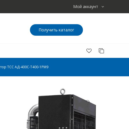
Мой аккаунт
Получить каталог
тор ТСС АД-400С-Т400-1РМ9