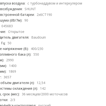
впуска воздуха:
с турбонаддувом и интеркулером
 возбуждения:
SHUNT
 встроенной батареи:
2х6СТ190
шума (dB/7м):
90
045683
ние:
Открытое
дитель двигателя:
Baudouin
 Гц:
50
 напряжение (В):
400/230
пливного бака (л):
550
м):
2990
мм):
1400
мм):
1869
:
3657
объём двигателя (л):
12,54
стемы охлаждения (л):
142
, срок (мес):
36 месяцев/2000 моточасов
отки:
2/3
терфейса контроллера:
русский