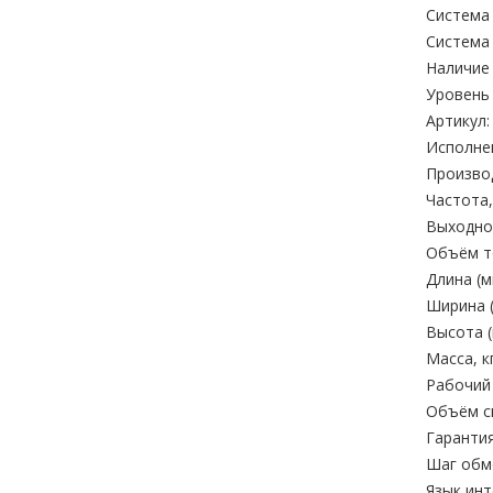
Система 
Система
Наличие
Уровень 
Артикул:
Исполне
Произво
Частота,
Выходное
Объём то
Длина (м
Ширина (
Высота (
Масса, кг
Рабочий 
Объём си
Гарантия
Шаг обм
Язык ин