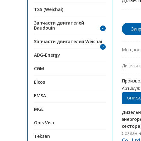
ДИЗЕЛЬ
TSS (Weichai)
Запчасти двигателей
Baudouin
Запр
Запчасти двигателей Weichai
Мощност
ADG-Energy
Дизельн
CGM
Произво
Elcos
Артикул:
EMSA
ОПИСА
MGE
Дизельн
энергор
Onis Visa
сектора)
Создан 
Teksan
Co., Lt