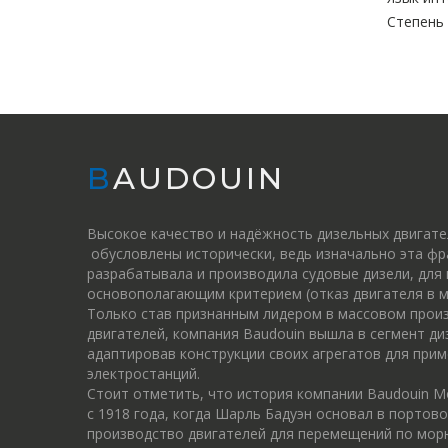
Степень
BAUDOUIN
Высокое качество и надёжность дизельных двигат
обусловлены исторически, ведь изначально эта фр
разрабатывала и производила судовые дизели, для
основополагающим критерием (отказ двигателя в м
Только став признанным лидером в массовом прои
двигателей, компания Baudouin вышла в сегмент ди
адаптировав конструкции своих агрегатов для прим
электростанций.
Стоит отметить, что история компании Baudouin M
c 1918 года, когда Шарль Бадуэн основал в портов
производство двигателей для перемещений по морю