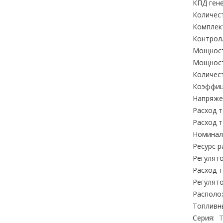
КПД гене
Количес
Комплек
Контролл
Мощност
Мощност
Количес
Коэффиц
Напряжен
Расход т
Расход т
Номиналь
Ресурс р
Регулят
Расход т
Регулят
Располо
Топливн
Серия: