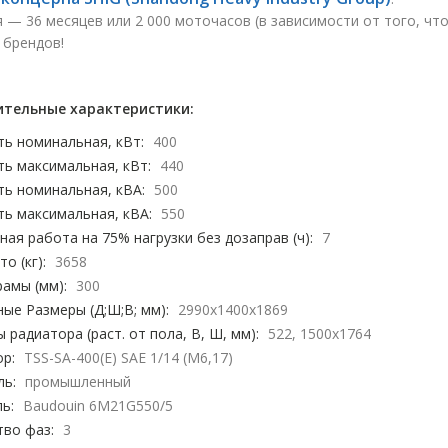
 — 36 месяцев или 2 000 моточасов (в зависимости от того, чт
 брендов!
тельные характеристики:
ь номинальная, кВт:
400
ь максимальная, кВт:
440
ь номинальная, кВА:
500
ь максимальная, кВА:
550
ая работа на 75% нагрузки без дозаправ (ч):
7
о (кг):
3658
амы (мм):
300
ые Размеры (Д;Ш;В; мм):
2990x1400x1869
 радиатора (раст. от пола, В, Ш, мм):
522, 1500х1764
р:
TSS-SA-400(E) SAE 1/14 (М6,17)
ль:
промышленный
ь:
Baudouin 6M21G550/5
тво фаз:
3