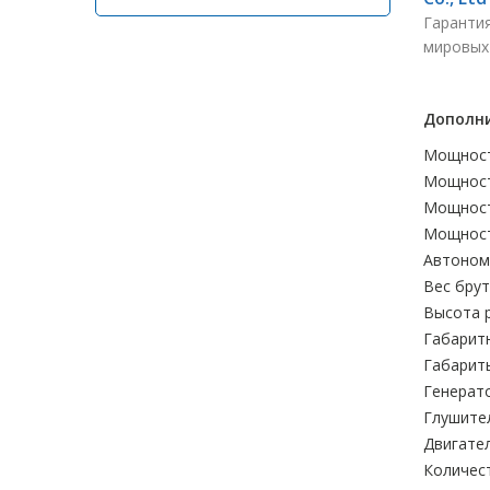
Гарантия
мировых
Дополни
Мощност
Мощност
Мощност
Мощност
Автономн
Вес брутт
Высота р
Габаритн
Габариты
Генерато
Глушите
Двигател
Количес