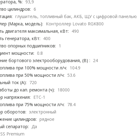
ратора, %:
93,9
тво цилиндров:
6
тация:
глушитель, топливный бак, АКБ, ЩУ с цифровой панелью,
ер (Марка, модель):
Контроллер Lovato RGK800
ь двигателя максимальная, кВт:
490
ь генератора, кВт:
400
тво опорных подшипников:
1
иент мощности:
0.8
ие бортового электрооборудования, (В) :
24
оплива при 100% мощности л/ч:
104.9
оплива при 50% мощности л/ч:
53.6
ный ток (А):
720
аботы до кап. ремонта (ч):
18000
ор напряжения:
ЕТС-1
оплива при 75% мощности л/ч:
78.4
ор оборотов:
электронный
жение цилиндров:
рядное
ый сепаратор:
Да
TSS Premium