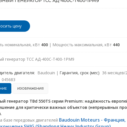
НЫЙ ГЕНЕРАТОР ТСС АД-400С-Т400-1РМ9
осить цену
ь номинальная, кВт
400
| Мощность максимальная, кВт
440
ый генератор ТСС АД-400С-Т400-1РМ9
дитель двигателя:
Baudouin
|
Гарантия, срок (мес)
36 месяцев/
045683
НИЕ
ИЗОБРАЖЕНИЯ
ый генератор TBd 550TS серии Premium: надёжность европе
ешение для критически важных объектов (непрерывных пр
.
Baudouin Moteurs - Франция,
на базе передовых двигателей
d концерна SHIG (Shandong Heavy Industry Group)
.