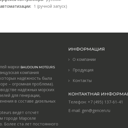
 автоматизации:
1 (ручной запуск)
ИНФОРМАЦИЯ
О компании
елей марки
BAUDOUIN MOTEURS
Продукция
анцузская компания
 которых надёжность была
Контакты
оре – огромная проблема).
зводстве надёжных морских
КОНТАКТНАЯ ИНФОРМА
зелей для генерации,
енения в составе дизельных
Телефон:
+7 (495) 137-61-41
E-mail:
gen@gencen.ru
oteurs ведёт отсчёт
ом городе Марселе
. Более ста лет постоянного