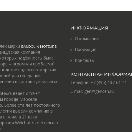
ИНФОРМАЦИЯ
О компании
елей марки
BAUDOUIN MOTEURS
Продукция
анцузская компания
 которых надёжность была
Контакты
оре – огромная проблема).
зводстве надёжных морских
КОНТАКТНАЯ ИНФОРМА
зелей для генерации,
енения в составе дизельных
Телефон:
+7 (495) 137-61-41
E-mail:
gen@gencen.ru
oteurs ведёт отсчёт
ом городе Марселе
. Более ста лет постоянного
ологий вывели компанию в
а в начала 21 века
орация Weichai, что открыло
.