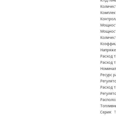
КПД гене
Количес
Комплек
Контролл
Мощност
Мощност
Количес
Коэффиц
Напряжен
Расход т
Расход т
Номиналь
Ресурс р
Регулят
Расход т
Регулят
Располо
Топливн
Серия: