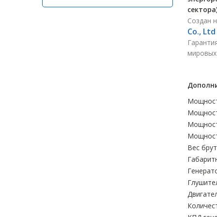
сектора)
Создан 
Co., Lt
Гарантия
мировых
Дополни
Мощност
Мощност
Мощност
Мощност
Вес брутт
Габаритн
Генерато
Глушите
Двигател
Количес