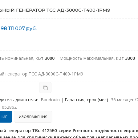
НЫЙ ГЕНЕРАТОР ТСС АД-3000С-Т400-1РМ9
98 111 007 руб.
т
ь номинальная, кВт
3000
| Мощность максимальная, кВт
3300
ый генератор ТСС АД-3000С-Т400-1РМ9
дитель двигателя:
Baudouin
|
Гарантия, срок (мес)
36 месяцев/
052862
НИЕ
ИЗОБРАЖЕНИЯ
ый генератор TBd 4125EG серии Premium: надёжность европ
ешение для критически важных объектов (непрерывных пр