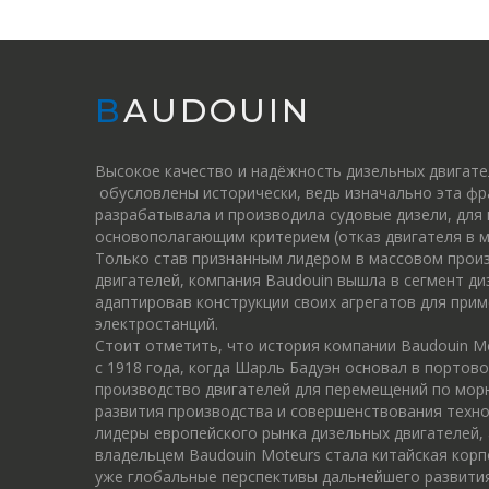
BAUDOUIN
Высокое качество и надёжность дизельных двигат
обусловлены исторически, ведь изначально эта фр
разрабатывала и производила судовые дизели, для
основополагающим критерием (отказ двигателя в м
Только став признанным лидером в массовом прои
двигателей, компания Baudouin вышла в сегмент ди
адаптировав конструкции своих агрегатов для прим
электростанций.
Стоит отметить, что история компании Baudouin M
c 1918 года, когда Шарль Бадуэн основал в портов
производство двигателей для перемещений по морю
развития производства и совершенствования техн
лидеры европейского рынка дизельных двигателей, 
владельцем Baudouin Moteurs стала китайская корп
уже глобальные перспективы дальнейшего развития