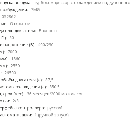
впуска воздуха:
турбокомпрессор с охлаждением наддувочного 
 возбуждения:
PMG
052862
ние:
Открытое
дитель двигателя:
Baudouin
 Гц:
50
 напряжение (В):
400/230
м):
7000
мм):
1860
мм):
2550
:
26500
объём двигателя (л):
87,5
стемы охлаждения (л):
350.5
, срок (мес):
36 месяцев/2000 моточасов
отки:
2/3
терфейса контроллера:
русский
 автоматизации:
1 (ручной запуск)