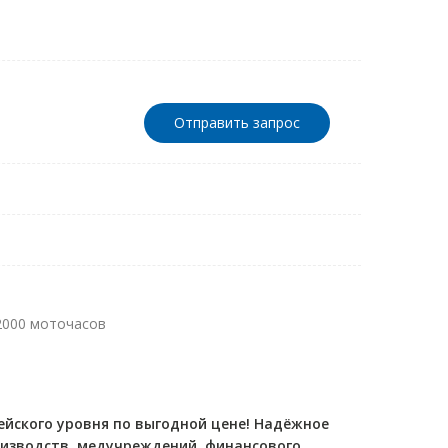
Отправить запрос
2000 моточасов
ейского уровня по выгодной цене! Надёжное
оизводств, медучреждений, финансового