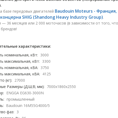
.
Baudouin Moteurs - Франция,
на базе передовых двигателей
d концерна SHIG (Shandong Heavy Industry Group)
.
 — 36 месяцев или 2 000 моточасов (в зависимости от того, чт
 брендов!
тельные характеристики:
ь номинальная, кВт:
3000
ь максимальная, кВт:
3300
ь номинальная, кВА:
3750
ь максимальная, кВА:
4125
о (кг):
27000
ые Размеры (Д;Ш;В; мм):
7000x1860x2550
р:
ENGGA EG630-3000N
ль:
промышленный
ь:
Baudouin 16M55G4000/5
тво фаз:
3