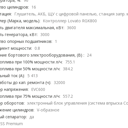
ратора, %:
96
тво цилиндров:
16
тация:
Глушитель, АКБ, ЩУ с цифровой панелью, станция запр.
ер (Марка, модель):
Контроллер Lovato RGK800
ь двигателя максимальная, кВт:
3600
ь генератора, кВт:
3000
тво опорных подшипников:
1
иент мощности:
0.8
ие бортового электрооборудования, (В) :
24
оплива при 100% мощности л/ч:
755.1
оплива при 50% мощности л/ч:
384.2
ный ток (А):
5 413
аботы до кап. ремонта (ч):
32000
ор напряжения:
EVC600
оплива при 75% мощности л/ч:
557.2
ор оборотов:
электронный блок управления (система впрыска C
жение цилиндров:
V-образное
ый сепаратор:
да
TSS Premium