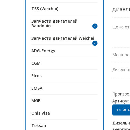
TSS (Weichai)
ДИЗЕЛЬ
Запчасти двигателей
Baudouin
Цена о
Запчасти двигателей Weichai
ADG-Energy
Мощност
CGM
Дизельн
Elcos
EMSA
Произво
MGE
Артикул:
ОПИСА
Onis Visa
Дизельн
Teksan
энергор