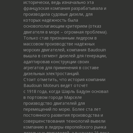
исторически, ведь изначально эта
французская компания разрабатывала и
производила судовые дизели, для
которых надёжность была
основополагающим критерием (отказ
двигателя в море – огромная проблема).
Только став признанным лидером в
массовом производстве надёжных
морских двигателей, компания Baudouin
вышла в сегмент дизелей для генерации,
адаптировав конструкции своих
агрегатов для применения в составе
дизельных электростанций.
Стоит отметить, что история компании
Baudouin Moteurs ведёт отсчёт
c 1918 года, когда Шарль Бадуэн основал
в портовом городе Марселе
производство двигателей для
перемещений по морю. Более ста лет
постоянного развития производства и
совершенствования технологий вывели
компанию в лидеры европейского рынка
дизельных двигателей, а в начала 21 века