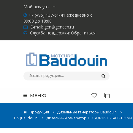
Мой аккаунт
+7 (495) 137-61-41 ежедневно с
09:00 до 18:00
E-mail:
gen@gencen.ru
Служба поддержки:
Обратиться
МЕНЮ
Продукция
Дизельные генераторы Baudouin
TSS (Baudouin)
Дизельный генератор ТСС АД-160С-Т400-1РКМ9