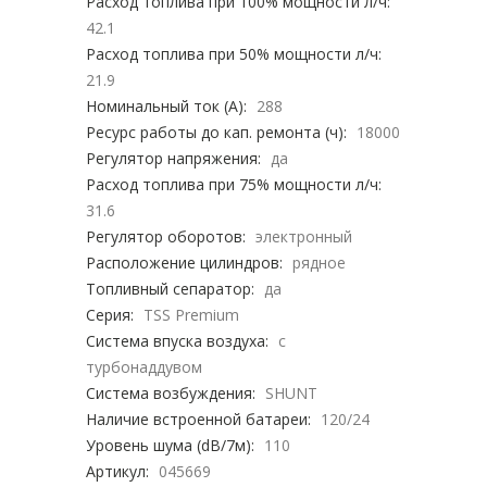
Расход топлива при 100% мощности л/ч:
42.1
Расход топлива при 50% мощности л/ч:
21.9
Номинальный ток (А):
288
Ресурс работы до кап. ремонта (ч):
18000
Регулятор напряжения:
да
Расход топлива при 75% мощности л/ч:
31.6
Регулятор оборотов:
электронный
Расположение цилиндров:
рядное
Топливный сепаратор:
да
Серия:
TSS Premium
Система впуска воздуха:
с
турбонаддувом
Система возбуждения:
SHUNT
Наличие встроенной батареи:
120/24
Уровень шума (dB/7м):
110
Артикул:
045669