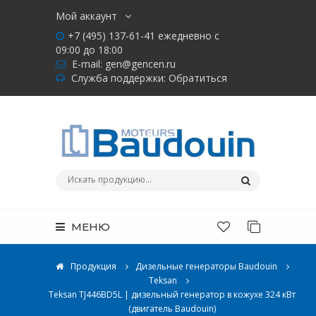
Мой аккаунт
+7 (495) 137-61-41 ежедневно с
09:00 до 18:00
E-mail:
gen@gencen.ru
Служба поддержки:
Обратиться
МЕНЮ
Продукция
Дизельные генераторы Baudouin
Teksan
Teksan TJ446BD5L | дизельный генератор в кожухе 324 кВт
(двигатель Baudouin)