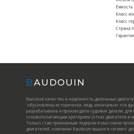
Ёмкость 
Класс из
Класс ге
Страна п
Гарантия
BAUDOUIN
Высокое качество и надёжность дизельных двигат
обусловлены исторически, ведь изначально эта фр
разрабатывала и производила судовые дизели, для
основополагающим критерием (отказ двигателя в м
Только став признанным лидером в массовом прои
двигателей, компания Baudouin вышла в сегмент ди