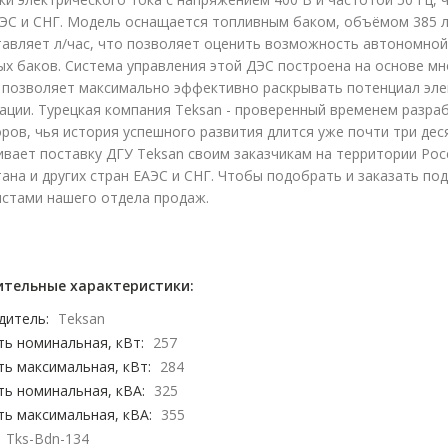
ЭС и СНГ. Модель оснащается топливным баком, объёмом 385 ли
тавляет л/час, что позволяет оценить возможность автономной
х баков. Система управления этой ДЭС построена на основе мн
 позволяет максимально эффективно раскрывать потенциал эле
ации. Турецкая компания Teksan - проверенный временем разра
ров, чья история успешного развития длится уже почти три де
вает поставку ДГУ Teksan своим заказчикам на территории Росс
ана и других стран ЕАЭС и СНГ. Чтобы подобрать и заказать по
истами нашего отдела продаж.
тельные характеристики:
дитель:
Teksan
ь номинальная, кВт:
257
ь максимальная, кВт:
284
ь номинальная, кВА:
325
ь максимальная, кВА:
355
Tks-Bdn-134