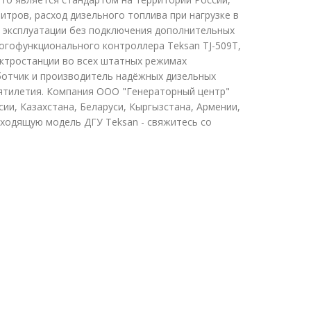
тров, расход дизельного топлива при нагрузке в
 эксплуатации без подключения дополнительных
огофункционального контроллера Teksan TJ-509T,
ктростанции во всех штатных режимах
ботчик и производитель надёжных дизельных
сятилетия. Компания ООО "Генераторный центр"
ии, Казахстана, Беларуси, Кыргызстана, Армении,
дходящую модель ДГУ Teksan - свяжитесь со