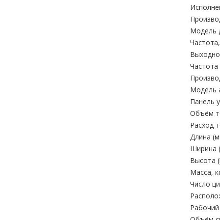
Исполне
Произво
Модель 
Частота,
Выходное
Частота 
Произво
Модель 
Панель у
Объём то
Расход т
Длина (м
Ширина (
Высота (
Масса, кг
Число ци
Располо
Рабочий 
Объём си