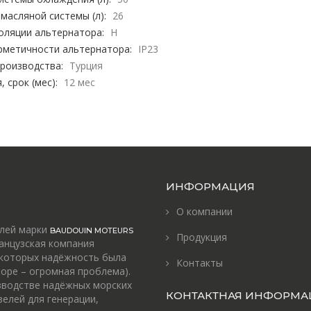
масляной системы (л):
26
оляции альтернатора:
H
рметичности альтернатора:
IP23
роизводства:
Турция
, срок (мес):
12 мес
ИНФОРМАЦИЯ
О компании
елей марки
BAUDOUIN MOTEURS
Продукция
анцузская компания
 которых надёжность была
Контакты
оре – огромная проблема).
зводстве надёжных морских
КОНТАКТНАЯ ИНФОРМА
зелей для генерации,