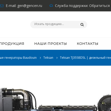
E-mail:
gen@gencen.ru
Служба поддержки:
Обратиться
ПРОДУКЦИЯ
НАШИ ПРОЕКТЫ
КОНТАКТЫ
ые генераторы Baudouin
Teksan
Teksan TJ355BD5L | дизельный ген