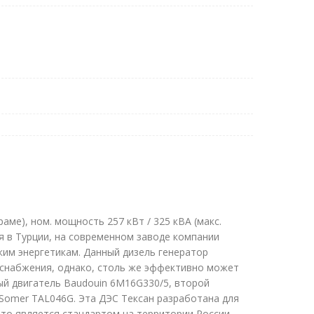
ме), ном. мощность 257 кВт / 325 кВА (макс.
я в Турции, на современном заводе компании
ким энергетикам. Данный дизель генератор
оснабжения, однако, столь же эффективно может
ый двигатель Baudouin 6M16G330/5, второй
Somer TAL046G. Эта ДЭС Тексан разработана для
что является стандартом на территории России,