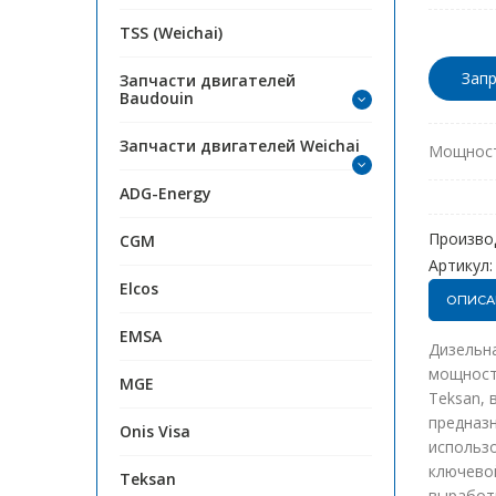
TSS (Weichai)
Запр
Запчасти двигателей
Baudouin
Запчасти двигателей Weichai
Мощност
ADG-Energy
Произво
CGM
Артикул:
Elcos
ОПИСА
EMSA
Дизельна
мощность
MGE
Teksan, 
предназн
Onis Visa
использо
ключевой
Teksan
выработк