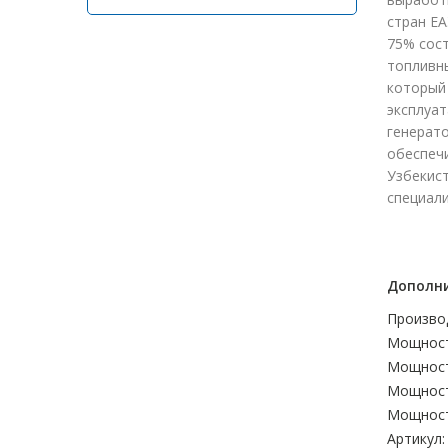
стран ЕА
75% сос
топливны
который
эксплуат
генерато
обеспечи
Узбекист
специал
Дополни
Произво
Мощност
Мощност
Мощност
Мощност
Артикул: