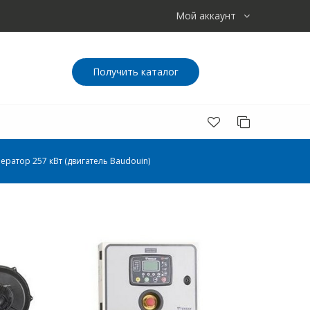
Мой аккаунт
Получить каталог
ератор 257 кВт (двигатель Baudouin)