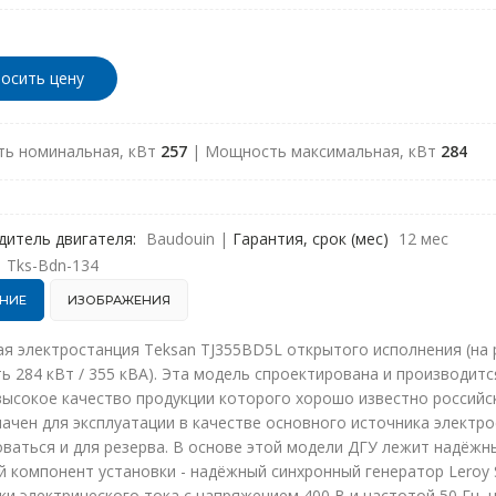
осить цену
ь номинальная, кВт
257
| Мощность максимальная, кВт
284
дитель двигателя:
Baudouin
|
Гарантия, срок (мес)
12 мес
Tks-Bdn-134
НИЕ
ИЗОБРАЖЕНИЯ
я электростанция Teksan TJ355BD5L открытого исполнения (на ра
 284 кВт / 355 кВА). Эта модель спроектирована и производитс
высокое качество продукции которого хорошо известно российс
ачен для эксплуатации в качестве основного источника электр
ваться и для резерва. В основе этой модели ДГУ лежит надёжн
 компонент установки - надёжный синхронный генератор Leroy 
и электрического тока с напряжением 400 В и частотой 50 Гц, 