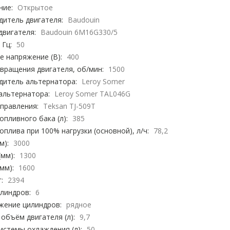
ние:
Открытое
дитель двигателя:
Baudouin
двигателя:
Baudouin 6M16G330/5
 Гц:
50
 напряжение (В):
400
вращения двигателя, об/мин:
1500
дитель альтернатора:
Leroy Somer
альтернатора:
Leroy Somer TAL046G
правления:
Teksan TJ-509T
пливного бака (л):
385
оплива при 100% нагрузки (основной), л/ч:
78,2
м):
3000
мм):
1300
мм):
1600
:
2394
линдров:
6
жение цилиндров:
рядное
объём двигателя (л):
9,7
стемы охлаждения (л):
50