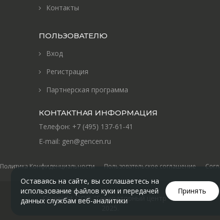
Контакты
ПОЛЬЗОВАТЕЛЮ
Вход
Регистрация
Партнерская программа
КОНТАКТНАЯ ИНФОРМАЦИЯ
Телефон:
+7 (495) 137-61-41
E-mail:
gen@gencen.ru
Политика Конфиденциальности
Пользовательское соглашение
Согл
Оставаясь на сайте, вы соглашаетесь на
использование файлов куки и передачей
Принять
Copyright ООО "Генераторный центр" ©
данных службам веб-аналитики
2025
.