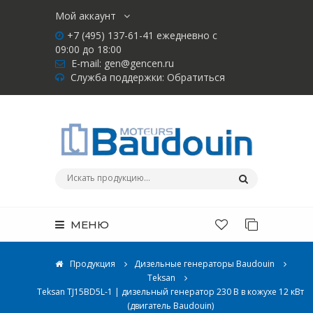
Мой аккаунт
+7 (495) 137-61-41 ежедневно с
09:00 до 18:00
E-mail:
gen@gencen.ru
Служба поддержки:
Обратиться
МЕНЮ
Продукция
Дизельные генераторы Baudouin
Teksan
Teksan TJ15BD5L-1 | дизельный генератор 230 В в кожухе 12 кВт
(двигатель Baudouin)