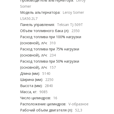
Производитель альтернатора:
Leroy
Somer
Модель альтернатора:
Leroy Somer
LSA50.2L7
Панель управления:
Teksan TJ-509T
Объём топливного бака (л):
2350
Расход топлива при 100% нагрузки
(основной), л/ч:
310
Расход топлива при 75% нагрузки
(основной), л/ч:
234
Расход топлива при 50% нагрузки
(основной), л/ч:
157
Длина (мм):
5140
Ширина (мм):
2250
Высота (мм):
2840
Масса, кг:
9085
Число цилиндров:
16
Расположение цилиндров:
V-образное
Рабочий объём двигателя (л):
52,3