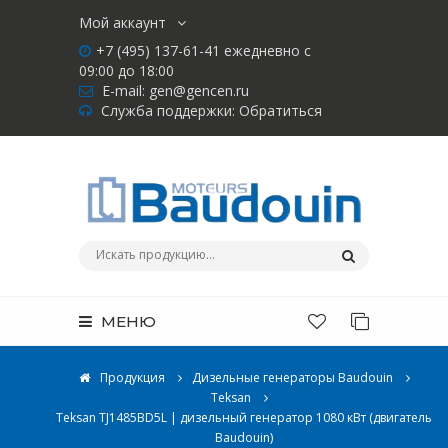
Мой аккаунт
+7 (495) 137-61-41 ежедневно с
09:00 до 18:00
E-mail:
gen@gencen.ru
Служба поддержки:
Обратиться
МЕНЮ
Продукция
Дизельные генераторы Baudouin
Teksan
Teksan TJ1485BD5L | дизельный генератор 1080 кВт (двигатель
Baudouin)