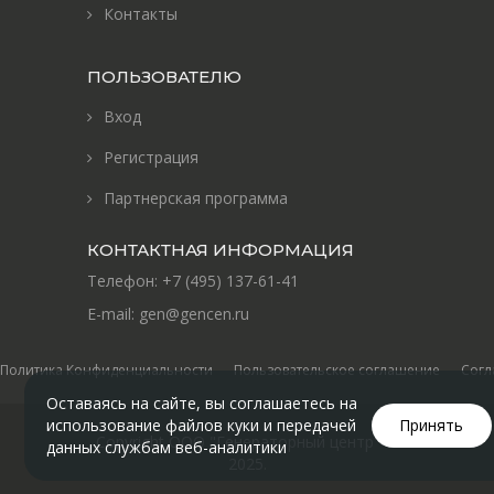
Контакты
ПОЛЬЗОВАТЕЛЮ
Вход
Регистрация
Партнерская программа
КОНТАКТНАЯ ИНФОРМАЦИЯ
Телефон:
+7 (495) 137-61-41
E-mail:
gen@gencen.ru
Политика Конфиденциальности
Пользовательское соглашение
Согл
Оставаясь на сайте, вы соглашаетесь на
использование файлов куки и передачей
Принять
Copyright ООО "Генераторный центр" ©
данных службам веб-аналитики
2025
.