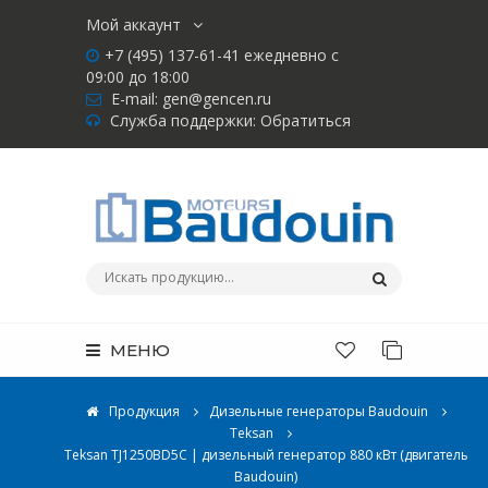
Мой аккаунт
+7 (495) 137-61-41 ежедневно с
09:00 до 18:00
E-mail:
gen@gencen.ru
Служба поддержки:
Обратиться
МЕНЮ
Продукция
Дизельные генераторы Baudouin
Teksan
Teksan TJ1250BD5C | дизельный генератор 880 кВт (двигатель
Baudouin)