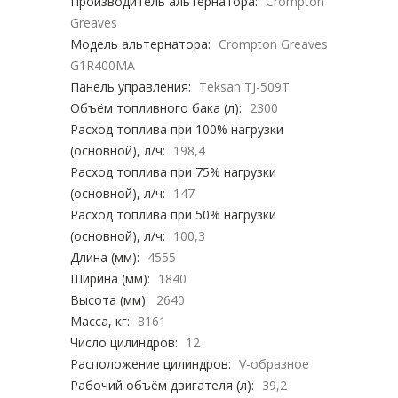
Производитель альтернатора:
Crompton
Greaves
Модель альтернатора:
Crompton Greaves
G1R400MA
Панель управления:
Teksan TJ-509T
Объём топливного бака (л):
2300
Расход топлива при 100% нагрузки
(основной), л/ч:
198,4
Расход топлива при 75% нагрузки
(основной), л/ч:
147
Расход топлива при 50% нагрузки
(основной), л/ч:
100,3
Длина (мм):
4555
Ширина (мм):
1840
Высота (мм):
2640
Масса, кг:
8161
Число цилиндров:
12
Расположение цилиндров:
V-образное
Рабочий объём двигателя (л):
39,2