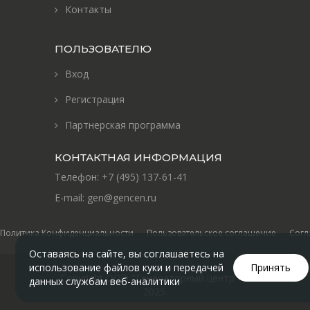
Контакты
ПОЛЬЗОВАТЕЛЮ
Вход
Регистрация
Партнерская программа
КОНТАКТНАЯ ИНФОРМАЦИЯ
Телефон:
+7 (495) 137-61-41
E-mail:
gen@gencen.ru
Политика Конфиденциальности
Пользовательское соглашение
Согл
Оставаясь на сайте, вы соглашаетесь на
использование файлов куки и передачей
Принять
Copyright ООО "Генераторный центр" ©
данных службам веб-аналитики
2025
.