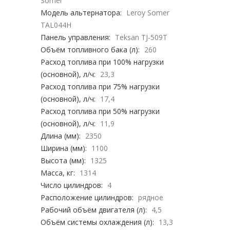
Somer
Модель альтернатора:
Leroy Somer
TAL044H
Панель управления:
Teksan TJ-509T
Объём топливного бака (л):
260
Расход топлива при 100% нагрузки
(основной), л/ч:
23,3
Расход топлива при 75% нагрузки
(основной), л/ч:
17,4
Расход топлива при 50% нагрузки
(основной), л/ч:
11,9
Длина (мм):
2350
Ширина (мм):
1100
Высота (мм):
1325
Масса, кг:
1314
Число цилиндров:
4
Расположение цилиндров:
рядное
Рабочий объём двигателя (л):
4,5
Объём системы охлаждения (л):
13,3