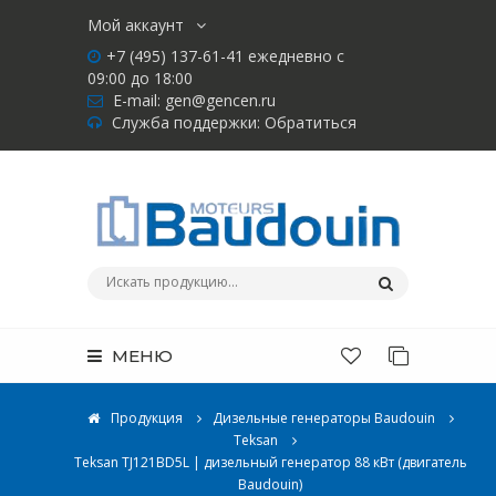
Мой аккаунт
+7 (495) 137-61-41 ежедневно с
09:00 до 18:00
E-mail:
gen@gencen.ru
Служба поддержки:
Обратиться
МЕНЮ
Продукция
Дизельные генераторы Baudouin
Teksan
Teksan TJ121BD5L | дизельный генератор 88 кВт (двигатель
Baudouin)