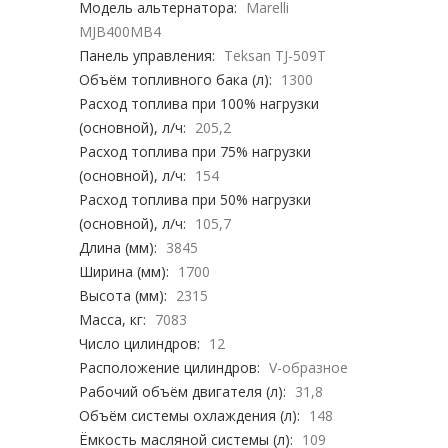
Модель альтернатора:
Marelli
MJB400MB4
Панель управления:
Teksan TJ-509T
Объём топливного бака (л):
1300
Расход топлива при 100% нагрузки
(основной), л/ч:
205,2
Расход топлива при 75% нагрузки
(основной), л/ч:
154
Расход топлива при 50% нагрузки
(основной), л/ч:
105,7
Длина (мм):
3845
Ширина (мм):
1700
Высота (мм):
2315
Масса, кг:
7083
Число цилиндров:
12
Расположение цилиндров:
V-образное
Рабочий объём двигателя (л):
31,8
Объём системы охлаждения (л):
148
Ёмкость масляной системы (л):
109