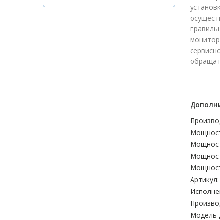
установ
осуществ
правиль
монитори
сервисно
обращат
Дополни
Произво
Мощност
Мощност
Мощност
Мощност
Артикул:
Исполне
Произво
Модель 