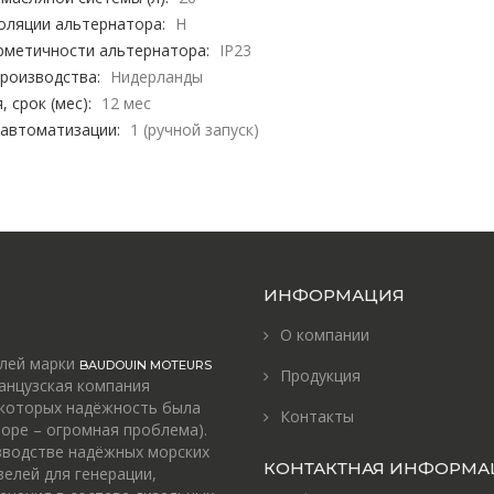
оляции альтернатора:
H
рметичности альтернатора:
IP23
роизводства:
Нидерланды
, срок (мес):
12 мес
 автоматизации:
1 (ручной запуск)
ИНФОРМАЦИЯ
О компании
елей марки
BAUDOUIN MOTEURS
Продукция
анцузская компания
 которых надёжность была
Контакты
оре – огромная проблема).
зводстве надёжных морских
КОНТАКТНАЯ ИНФОРМА
зелей для генерации,