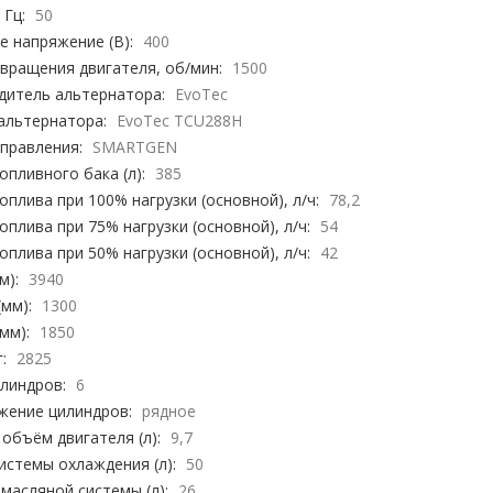
 Гц:
50
 напряжение (В):
400
вращения двигателя, об/мин:
1500
дитель альтернатора:
EvoTec
альтернатора:
EvoTec TCU288H
правления:
SMARTGEN
пливного бака (л):
385
оплива при 100% нагрузки (основной), л/ч:
78,2
оплива при 75% нагрузки (основной), л/ч:
54
оплива при 50% нагрузки (основной), л/ч:
42
м):
3940
мм):
1300
мм):
1850
:
2825
линдров:
6
жение цилиндров:
рядное
объём двигателя (л):
9,7
стемы охлаждения (л):
50
масляной системы (л):
26