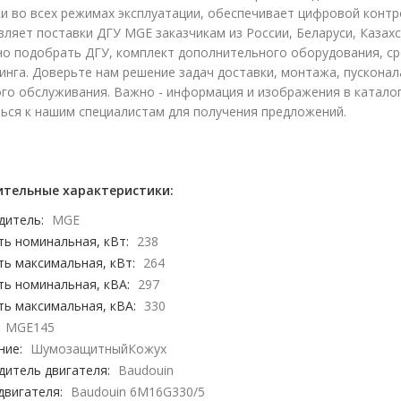
ки во всех режимах эксплуатации, обеспечивает цифровой кон
ляет поставки ДГУ MGE заказчикам из России, Беларуси, Казах
но подобрать ДГУ, комплект дополнительного оборудования, ср
нга. Доверьте нам решение задач доставки, монтажа, пусконал
го обслуживания. Важно - информация и изображения в каталог
ься к нашим специалистам для получения предложений.
тельные характеристики:
дитель:
MGE
ь номинальная, кВт:
238
ь максимальная, кВт:
264
ь номинальная, кВА:
297
ь максимальная, кВА:
330
MGE145
ние:
ШумозащитныйКожух
дитель двигателя:
Baudouin
двигателя:
Baudouin 6M16G330/5