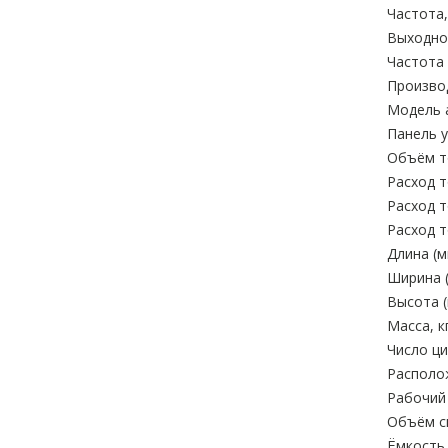
Частота,
Выходное
Частота 
Произво
Модель 
Панель у
Объём то
Расход т
Расход т
Расход т
Длина (м
Ширина (
Высота (
Масса, кг
Число ци
Располо
Рабочий 
Объём си
Ёмкость 