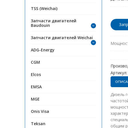
TSS (Weichai)
Запчасти двигателей
Запр
Baudouin
Запчасти двигателей Weichai
Мощност
ADG-Energy
CGM
Произво
Артикул:
Elcos
ОПИСА
EMSA
Дизель 
MGE
частотой
мощность
Onis Visa
характе
специаль
Teksan
общим р