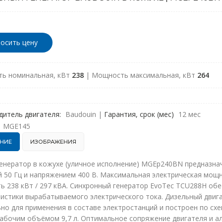
осить цену
ь номинальная, кВт
238
| Мощность максимальная, кВт
264
дитель двигателя:
Baudouin
|
Гарантия, срок (мес)
12 мес
MGE145
НИЕ
ИЗОБРАЖЕНИЯ
генератор в кожухе (уличное исполнение) MGEp240BN предназна
 50 Гц и напряжением 400 В. Максимальная электрическая мощн
 238 кВт / 297 кВА. Синхронный генератор EvoTec TCU288H обе
ристики вырабатываемого электрического тока. Дизельный двиг
но для применения в составе электростанций и построен по схе
абочим объёмом 9,7 л. Оптимальное сопряжение двигателя и а