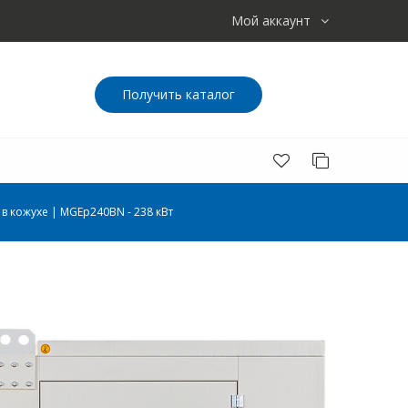
Мой аккаунт
Получить каталог
в кожухе | MGEp240BN - 238 кВт