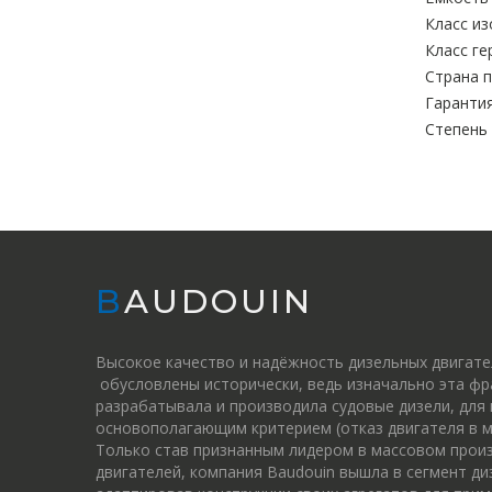
Класс из
Класс ге
Страна п
Гарантия
Степень
BAUDOUIN
Высокое качество и надёжность дизельных двигат
обусловлены исторически, ведь изначально эта фр
разрабатывала и производила судовые дизели, для
основополагающим критерием (отказ двигателя в м
Только став признанным лидером в массовом прои
двигателей, компания Baudouin вышла в сегмент ди