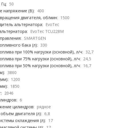
 Гц:
50
 напряжение (В):
400
вращения двигателя, об/мин:
1500
дитель альтернатора:
EvoTec
альтернатора:
EvoTec TCU228M
правления:
SMARTGEN
пливного бака (л):
330
оплива при 100% нагрузки (основной), л/ч:
32,7
оплива при 75% нагрузки (основной), л/ч:
24,5
оплива при 50% нагрузки (основной), л/ч:
16,7
м):
3860
мм):
1200
мм):
1850
:
2046
линдров:
6
жение цилиндров:
рядное
объём двигателя (л):
6,8
стемы охлаждения (л):
17
масляной системы (л):
17