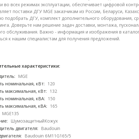
ки во всех режимах эксплуатации, обеспечивает цифровой кон
ляет поставки ДГУ MGE заказчикам из России, Беларуси, Казах
но подобрать ДГУ, комплект дополнительного оборудования, ср
нга. Доверьте нам решение задач доставки, монтажа, пусконал
го обслуживания. Важно - информация и изображения в каталог
ься к нашим специалистам для получения предложений.
тельные характеристики:
дитель:
MGE
ь номинальная, кВт:
120
ь максимальная, кВт:
132
ь номинальная, кВА:
150
ь максимальная, кВА:
165
MGE135
ние:
ШумозащитныйКожух
дитель двигателя:
Baudouin
двигателя:
Baudouin 6M11G165/5