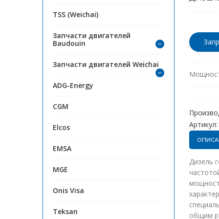
TSS (Weichai)
Запчасти двигателей
Запр
Baudouin
Запчасти двигателей Weichai
Мощност
ADG-Energy
CGM
Произво
Артикул:
Elcos
ОПИСА
EMSA
Дизель 
MGE
частотой
мощность
Onis Visa
характе
специаль
Teksan
общим р