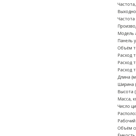
Частота,
Выходное
Частота 
Произво
Модель 
Панель у
Объём то
Расход т
Расход т
Расход т
Длина (м
Ширина (
Высота (
Масса, кг
Число ци
Располо
Рабочий 
Объём си
Ёмкость 