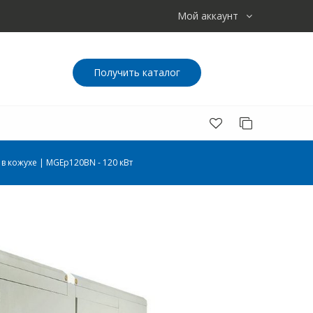
Мой аккаунт
Получить каталог
в кожухе | MGEp120BN - 120 кВт