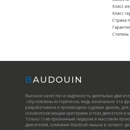
Класс из
Класс ге
Страна п
Гарантия
Степень
BAUDOUIN
Высокое качество и надёжность дизельных двигат
обусловлены исторически, ведь изначально эта фр
разрабатывала и производила судовые дизели, для
основополагающим критерием (отказ двигателя в м
Только став признанным лидером в массовом прои
двигателей, компания Baudouin вышла в сегмент ди