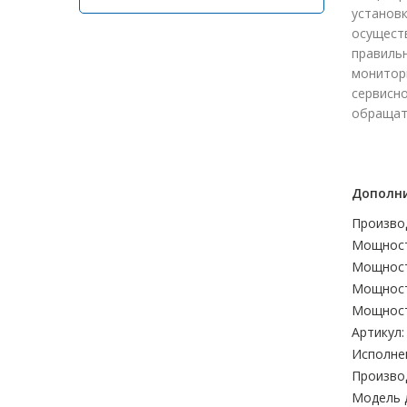
установ
осуществ
правиль
монитори
сервисно
обращат
Дополни
Произво
Мощност
Мощност
Мощност
Мощност
Артикул:
Исполне
Произво
Модель 