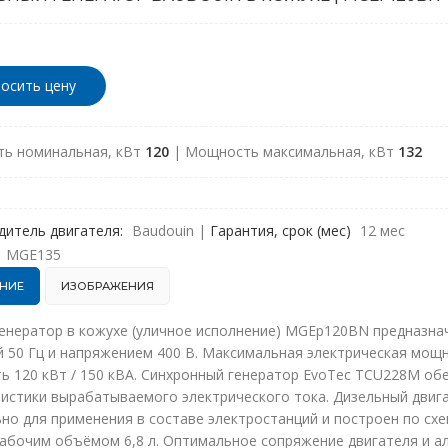
осить цену
ь номинальная, кВт
120
| Мощность максимальная, кВт
132
дитель двигателя:
Baudouin
|
Гарантия, срок (мес)
12 мес
MGE135
НИЕ
ИЗОБРАЖЕНИЯ
генератор в кожухе (уличное исполнение) MGEp120BN предназна
 50 Гц и напряжением 400 В. Максимальная электрическая мощн
 120 кВт / 150 кВА. Синхронный генератор EvoTec TCU228M об
ристики вырабатываемого электрического тока. Дизельный двиг
но для применения в составе электростанций и построен по схе
абочим объёмом 6,8 л. Оптимальное сопряжение двигателя и а