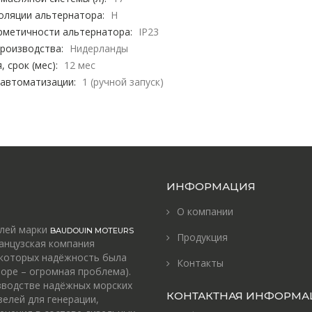
оляции альтернатора:
H
рметичности альтернатора:
IP23
роизводства:
Нидерланды
, срок (мес):
12 мес
 автоматизации:
1 (ручной запуск)
ИНФОРМАЦИЯ
О компании
елей марки
BAUDOUIN MOTEURS
Продукция
анцузская компания
 которых надёжность была
Контакты
оре – огромная проблема).
зводстве надёжных морских
КОНТАКТНАЯ ИНФОРМА
зелей для генерации,