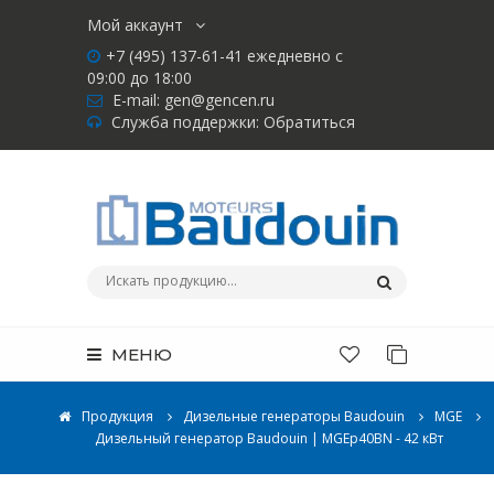
Мой аккаунт
+7 (495) 137-61-41 ежедневно с
09:00 до 18:00
E-mail:
gen@gencen.ru
Служба поддержки:
Обратиться
МЕНЮ
Продукция
Дизельные генераторы Baudouin
MGE
Дизельный генератор Baudouin | MGEp40BN - 42 кВт