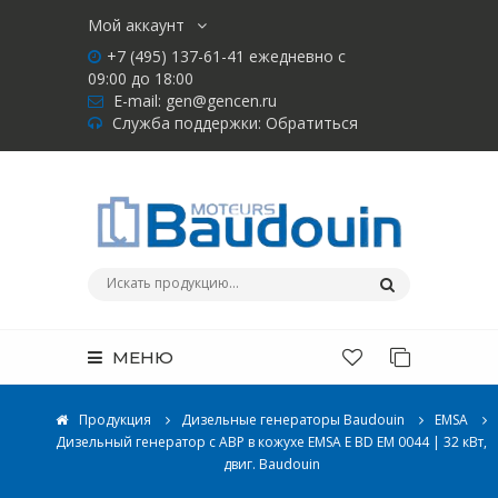
Мой аккаунт
+7 (495) 137-61-41 ежедневно с
09:00 до 18:00
E-mail:
gen@gencen.ru
Служба поддержки:
Обратиться
МЕНЮ
Продукция
Дизельные генераторы Baudouin
EMSA
Дизельный генератор с АВР в кожухе EMSA E BD EM 0044 | 32 кВт,
двиг. Baudouin