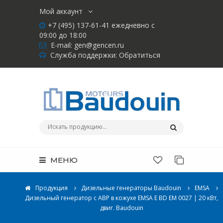
Мой аккаунт
+7 (495) 137-61-41 ежедневно с
09:00 до 18:00
E-mail:
gen@gencen.ru
Служба поддержки:
Обратиться
МЕНЮ
Продукция
Дизельные генераторы Baudouin
EMSA
Дизельный генератор с АВР в кожухе EMSA E BD EM 0027 | 20 кВт,
двиг. Baudouin