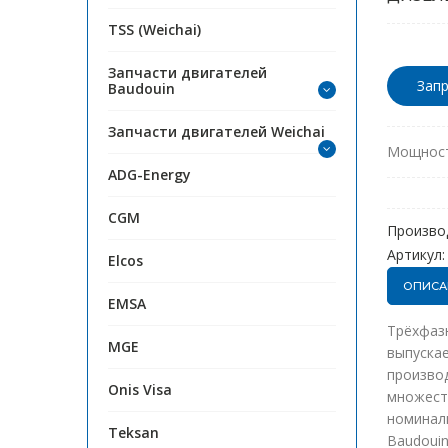
TSS (Weichai)
Запчасти двигателей
Запр
Baudouin
Запчасти двигателей Weichai
Мощност
ADG-Energy
CGM
Произво
Артикул:
Elcos
ОПИСА
EMSA
Трёхфазн
MGE
выпускае
производ
Onis Visa
множеств
номиналь
Teksan
Baudouin