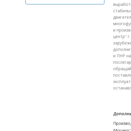
выработ
стабиль
двигател
многофу
и произ
центр" г
зарубеж
дополни
и ПНР на
послегар
обращай
поставл
эксплуат
останавл
Дополни
Произво
Мощност