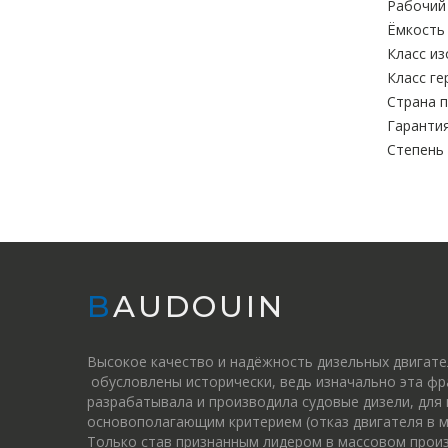
Рабочий 
Ёмкость 
Класс из
Класс ге
Страна п
Гарантия
Степень
BAUDOUIN
Высокое качество и надёжность дизельных двигат
обусловлены исторически, ведь изначально эта фр
разрабатывала и производила судовые дизели, для
основополагающим критерием (отказ двигателя в м
Только став признанным лидером в массовом прои