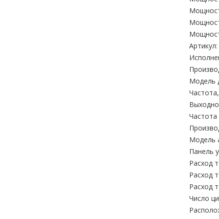
Мощност
Мощност
Мощност
Артикул:
Исполне
Произво
Модель 
Частота,
Выходное
Частота 
Произво
Модель 
Панель у
Расход т
Расход т
Расход т
Число ци
Располо