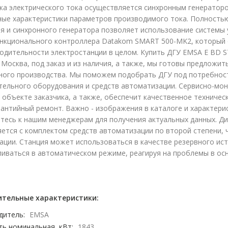
ка электрического тока осуществляется синхронным генератор
ные характеристики параметров производимого тока. Полностью
я и синхронного генератора позволяет использование системы
нкционального контроллера Datakom SMART 500-MK2, который 
водительности электростанции в целом. Купить ДГУ EMSA E BD 
. Москва, под заказ и из наличия, а также, мы готовы предложи
ного производства. Мы поможем подобрать ДГУ под потребност
тельного оборудования и средств автоматизации. Сервисно-мо
 объекте заказчика, а также, обеспечит качественное техничес
антийный ремонт. Важно - изображения в каталоге и характери
тесь к нашим менеджерам для получения актуальных данных. Ди
яется с комплектом средств автоматизации по второй степени,
ации. Станция может использоваться в качестве резервного ис
иваться в автоматическом режиме, реагируя на проблемы в осн
тельные характеристики:
дитель:
EMSA
ь номинальная, кВт:
1843