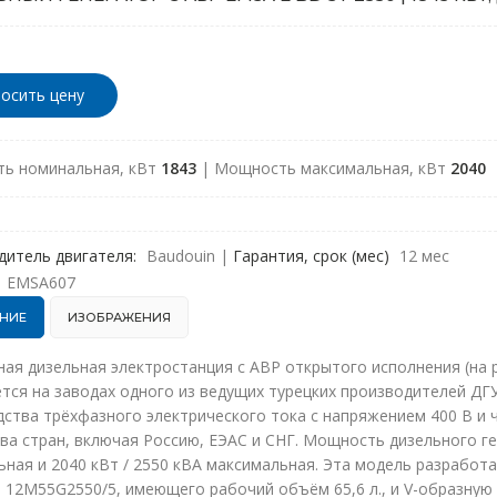
осить цену
ь номинальная, кВт
1843
| Мощность максимальная, кВт
2040
дитель двигателя:
Baudouin
|
Гарантия, срок (мес)
12 мес
EMSA607
НИЕ
ИЗОБРАЖЕНИЯ
ая дизельная электростанция с АВР открытого исполнения (на 
тся на заводах одного из ведущих турецких производителей ДГ
ства трёхфазного электрического тока с напряжением 400 В и ч
а стран, включая Россию, ЕЭАС и СНГ. Мощность дизельного ге
ная и 2040 кВт / 2550 кВА максимальная. Эта модель разработа
 12M55G2550/5, имеющего рабочий объём 65,6 л., и V-образную