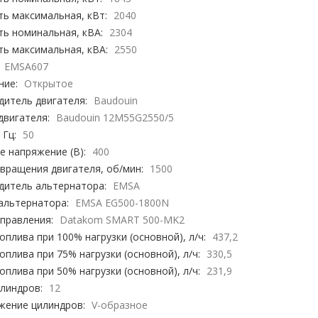
ь максимальная, кВт:
2040
ь номинальная, кВА:
2304
ь максимальная, кВА:
2550
EMSA607
ние:
Открытое
дитель двигателя:
Baudouin
двигателя:
Baudouin 12M55G2550/5
 Гц:
50
 напряжение (В):
400
вращения двигателя, об/мин:
1500
дитель альтернатора:
EMSA
альтернатора:
EMSA EG500-1800N
правления:
Datakom SMART 500-MK2
оплива при 100% нагрузки (основной), л/ч:
437,2
оплива при 75% нагрузки (основной), л/ч:
330,5
оплива при 50% нагрузки (основной), л/ч:
231,9
линдров:
12
жение цилиндров:
V-образное