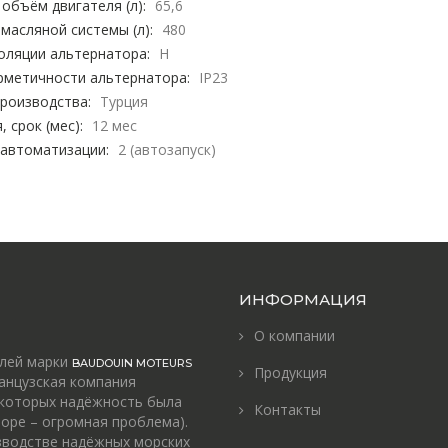
объём двигателя (л):
65,6
масляной системы (л):
480
оляции альтернатора:
H
рметичности альтернатора:
IP23
роизводства:
Турция
, срок (мес):
12 мес
 автоматизации:
2 (автозапуск)
ИНФОРМАЦИЯ
О компании
елей марки
BAUDOUIN MOTEURS
Продукция
анцузская компания
 которых надёжность была
Контакты
оре – огромная проблема).
зводстве надёжных морских