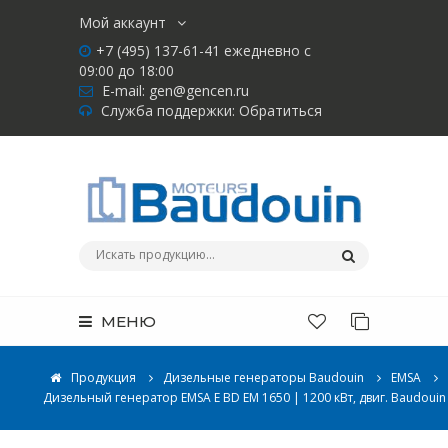
Мой аккаунт
+7 (495) 137-61-41 ежедневно с
09:00 до 18:00
E-mail:
gen@gencen.ru
Служба поддержки:
Обратиться
МЕНЮ
Продукция
Дизельные генераторы Baudouin
EMSA
Дизельный генератор EMSA E BD EM 1650 | 1200 кВт, двиг. Baudouin