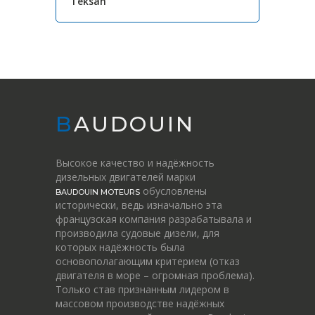
Teksan
BAUDOUIN
Высокое качество и надёжность
дизельных двигателей марки
обусловлены
BAUDOUIN MOTEURS
исторически, ведь изначально эта
французская компания разрабатывала и
производила судовые дизели, для
которых надёжность была
основополагающим критерием (отказ
двигателя в море – огромная проблема).
Только став признанным лидером в
массовом производстве надёжных