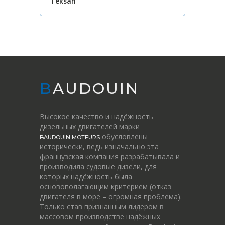
Teksan
BAUDOUIN
Высокое качество и надёжность
дизельных двигателей марки
обусловлены
BAUDOUIN MOTEURS
исторически, ведь изначально эта
французская компания разрабатывала и
производила судовые дизели, для
которых надёжность была
основополагающим критерием (отказ
двигателя в море – огромная проблема).
Только став признанным лидером в
массовом производстве надёжных