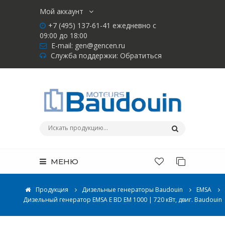
Мой аккаунт
+7 (495) 137-61-41 ежедневно с
09:00 до 18:00
E-mail:
gen@gencen.ru
Служба поддержки:
Обратиться
МЕНЮ
Продукция
Дизельные генераторы Baudouin
EMSA
Дизельный генератор EMSA E BD EM 1000 | 720 кВт, двиг. Baudouin