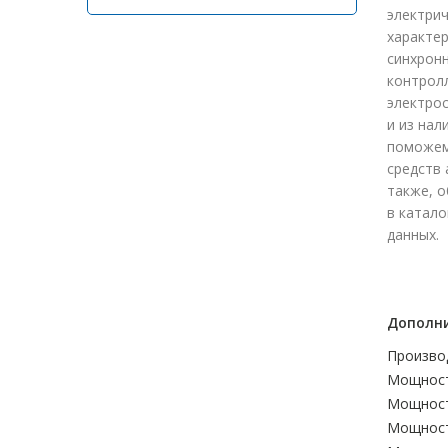
электри
характер
синхрон
контрол
электрос
и из нал
поможем
средств 
также, о
в катало
данных.
Дополни
Произво
Мощност
Мощност
Мощност