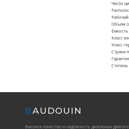
Число ци
Располо
Рабочий 
Объём си
Ёмкость 
Класс из
Класс ге
Страна п
Гарантия
Степень
BAUDOUIN
Высокое качество и надёжность дизельных двигат