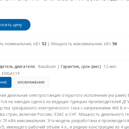
осить цену
ь номинальная, кВт
52
| Мощность максимальная, кВт
56
дитель двигателя:
Baudouin
|
Гарантия, срок (мес)
12 мес
EMSA119
НИЕ
ИЗОБРАЖЕНИЯ
ая дизельная электростанция открытого исполнения (на раме) 
тся на заводах одного из ведущих турецких производителей ДГ
ства трёхфазного электрического тока с напряжением 400 В и ч
а стран, включая Россию, ЕЭАС и СНГ. Мощность дизельного ге
 / 70 кВА максимальная. Эта модель разработана и производится
5, имеющего рабочий объём 4 л., и рядную конструкцию из 4 ц