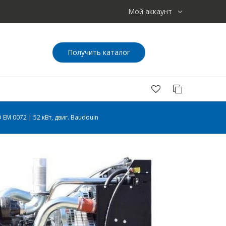
Мой аккаунт
Получить каталог
M 0072 | 52 кВт, двиг. Baudouin