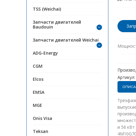
TSS (Weichai)
Запчасти двигателей
Запр
Baudouin
Запчасти двигателей Weichai
Мощност
ADG-Energy
CGM
Произво
Артикул:
Elcos
ОПИСА
EMSA
Трёхфазн
MGE
выпускае
производ
Onis Visa
множеств
и 56 кВт
Teksan
4M10G70/