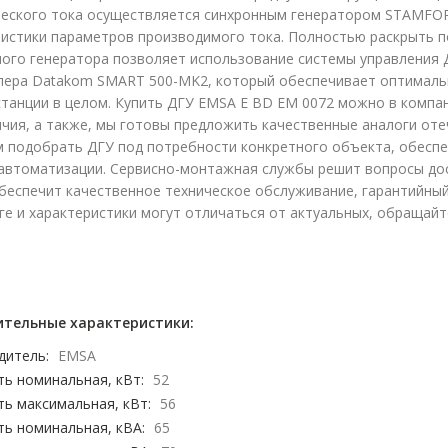
ческого тока осуществляется синхронным генератором STAMFOR
истики параметров производимого тока. Полностью раскрыть п
ного генератора позволяет использование системы управления
лера Datakom SMART 500-MK2, который обеспечивает оптималь
танции в целом. Купить ДГУ EMSA E BD EM 0072 можно в компан
ичия, а также, мы готовы предложить качественные аналоги от
 подобрать ДГУ под потребности конкретного объекта, обесп
автоматизации. Сервисно-монтажная службы решит вопросы дос
беспечит качественное техническое обслуживание, гарантийны
ге и характеристики могут отличаться от актуальных, обращай
тельные характеристики:
дитель:
EMSA
ь номинальная, кВт:
52
ь максимальная, кВт:
56
ь номинальная, кВА:
65