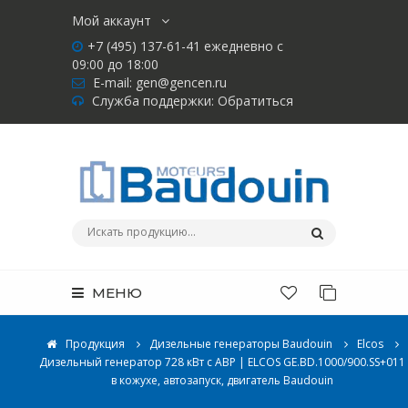
Мой аккаунт
+7 (495) 137-61-41 ежедневно с
09:00 до 18:00
E-mail:
gen@gencen.ru
Служба поддержки:
Обратиться
МЕНЮ
Продукция
Дизельные генераторы Baudouin
Elcos
Дизельный генератор 728 кВт с АВР | ELCOS GE.BD.1000/900.SS+011
в кожухе, автозапуск, двигатель Baudouin