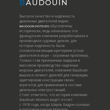
BAUDOUIN
Высокое качество и надёжность
дизельных двигателей марки
обусловлены
BAUDOUIN MOTEURS
исторически, ведь изначально эта
французская компания разрабатывала и
производила судовые дизели, для
которых надёжность была
основополагающим критерием (отказ
двигателя в море – огромная проблема).
Только став признанным лидером в
массовом производстве надёжных
морских двигателей, компания Baudouin
вышла в сегмент дизелей для генерации,
адаптировав конструкции своих
агрегатов для применения в составе
дизельных электростанций.
Стоит отметить, что история компании
Baudouin Moteurs ведёт отсчёт
c 1918 года, когда Шарль Бадуэн основал
в портовом городе Марселе