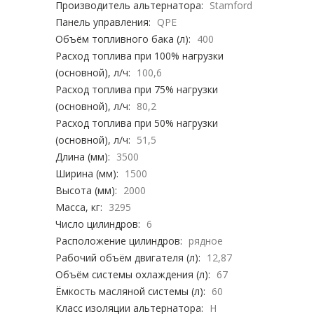
Производитель альтернатора:
Stamford
Панель управления:
QPE
Объём топливного бака (л):
400
Расход топлива при 100% нагрузки
(основной), л/ч:
100,6
Расход топлива при 75% нагрузки
(основной), л/ч:
80,2
Расход топлива при 50% нагрузки
(основной), л/ч:
51,5
Длина (мм):
3500
Ширина (мм):
1500
Высота (мм):
2000
Масса, кг:
3295
Число цилиндров:
6
Расположение цилиндров:
рядное
Рабочий объём двигателя (л):
12,87
Объём системы охлаждения (л):
67
Ёмкость масляной системы (л):
60
Класс изоляции альтернатора:
H