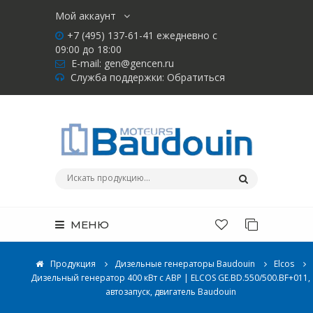
Мой аккаунт
+7 (495) 137-61-41 ежедневно с
09:00 до 18:00
E-mail:
gen@gencen.ru
Служба поддержки:
Обратиться
МЕНЮ
Продукция
Дизельные генераторы Baudouin
Elcos
Дизельный генератор 400 кВт с АВР | ELCOS GE.BD.550/500.BF+011,
автозапуск, двигатель Baudouin