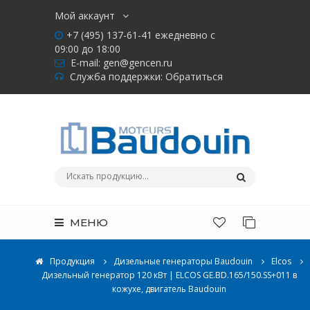
Мой аккаунт
+7 (495) 137-61-41 ежедневно с
09:00 до 18:00
E-mail:
gen@gencen.ru
Служба поддержки:
Обратиться
МЕНЮ
Продукция
Дизельные генераторы Baudouin
Elcos
Дизельный генератор 120 кВт | ELCOS GE.BD.165/150.SS+011 в
кожухе, двигатель Baudouin