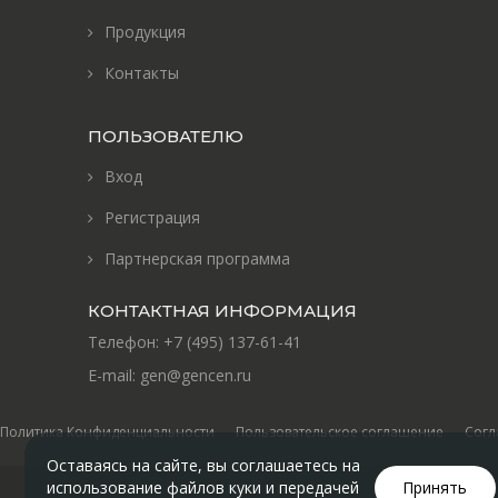
Продукция
Контакты
ПОЛЬЗОВАТЕЛЮ
Вход
Регистрация
Партнерская программа
КОНТАКТНАЯ ИНФОРМАЦИЯ
Телефон:
+7 (495) 137-61-41
E-mail:
gen@gencen.ru
Политика Конфиденциальности
Пользовательское соглашение
Согл
Оставаясь на сайте, вы соглашаетесь на
использование файлов куки и передачей
Принять