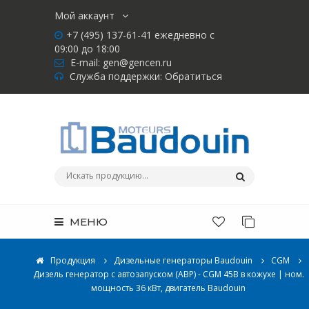
Мой аккаунт
+7 (495) 137-61-41 ежедневно с
09:00 до 18:00
E-mail:
gen@gencen.ru
Служба поддержки:
Обратиться
МЕНЮ
Продукция
Дизельные генераторы Baudouin
CGM
Дизель генератор с автозапуском (АВР) - CGM 45B в кожухе | ном.
мощность 36 кВт, двигатель Baudouin