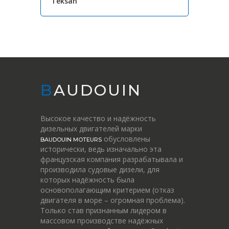
Teksan
BAUDOUIN
Высокое качество и надёжность
дизельных двигателей марки
обусловлены
BAUDOUIN MOTEURS
исторически, ведь изначально эта
французская компания разрабатывала и
производила судовые дизели, для
которых надёжность была
основополагающим критерием (отказ
двигателя в море – огромная проблема).
Только став признанным лидером в
массовом производстве надёжных