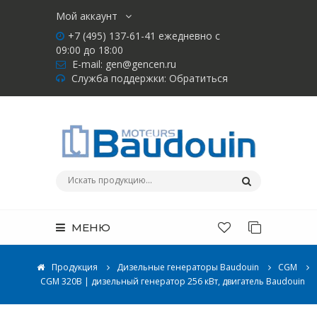
Мой аккаунт
+7 (495) 137-61-41 ежедневно с
09:00 до 18:00
E-mail:
gen@gencen.ru
Служба поддержки:
Обратиться
МЕНЮ
Продукция
Дизельные генераторы Baudouin
CGM
CGM 320B | дизельный генератор 256 кВт, двигатель Baudouin