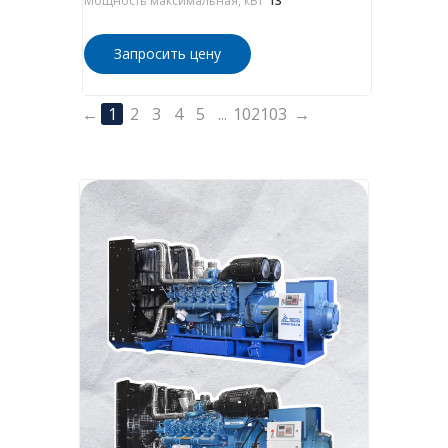
Мощность максимальная, кВт
13
Запросить цену
←
1
2
3
4
5
...
102
103
→