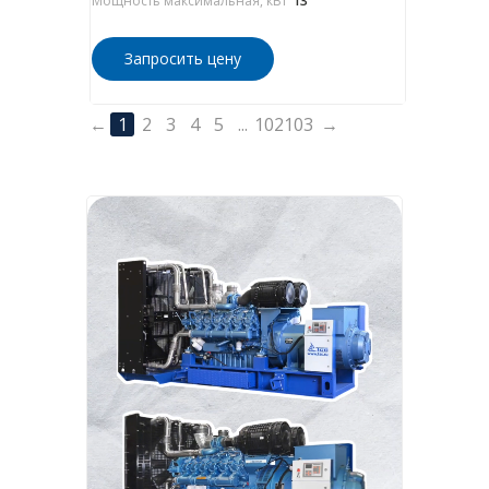
Мощность максимальная, кВт
13
Запросить цену
←
1
2
3
4
5
...
102
103
→